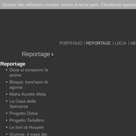
Questo sito utilizzana cookies, anche di terze parti. Chiudendo questo
PORTFOLIO
REPORTAGE
LUCIA
AB
Reportage
Reportage
Dove si compiono le
anime
Bhopal, trent'anni di
agonia
Maha Kumbh Mela
La Casa della
Speranza
Progetto Dolce
Progetto Tortellino
Le torri di Houyeh
Urumye, il mare dei