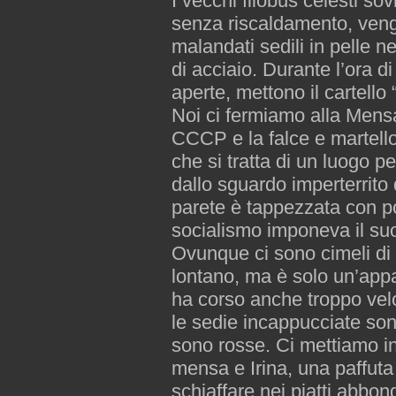
I vecchi filobus celesti sov
senza riscaldamento, vengo
malandati sedili in pelle ne
di acciaio. Durante l’ora d
aperte, mettono il cartell
Noi ci fermiamo alla Mensa
CCCP e la falce e martello 
che si tratta di un luogo pe
dallo sguardo imperterrito 
parete è tappezzata con pos
socialismo imponeva il suo 
Ovunque ci sono cimeli di
lontano, ma è solo un’appa
ha corso anche troppo vel
le sedie incappucciate sono
sono rosse. Ci mettiamo in 
mensa e Irina, una paffuta
schiaffare nei piatti abbon