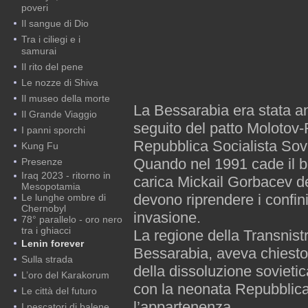
poveri
Il sangue di Dio
Tra i ciliegi e i
samurai
Il rito del pene
Le nozze di Shiva
Il museo della morte
La Bessarabia era stata a
Il Grande Viaggio
seguito del patto Molotov
I panni sporchi
Repubblica Socialista Sov
Kung Fu
Quando nel 1991 cade il ba
Presenze
Iraq 2023 - ritorno in
carica Mickail Gorbacev de
Mesopotamia
devono riprendere i confini
Le lunghe ombre di
Chernobyl
invasione.
78° parallelo - oro nero
tra i ghiacci
La regione della Transnist
Lenin forever
Bessarabia, aveva chiesto
Sulla strada
della dissoluzione sovietic
L’oro del Karakorum
con la neonata Repubblica
Le città del futuro
l’appartenenza.
I pescatori di balene