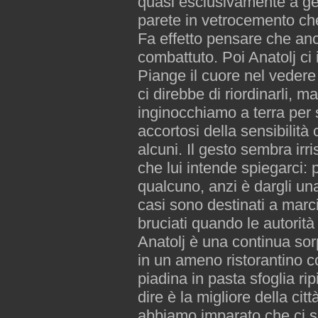
quasi esclusivamente a ge
parete in vetrocemento che 
Fa effetto pensare che anc
combattuto. Poi Anatolj ci 
Piange il cuore nel vedere t
ci direbbe di riordinarli, m
inginocchiamo a terra per s
accortosi della sensibilità
alcuni. Il gesto sembra ir
che lui intende spiegarci: 
qualcuno, anzi è dargli un
casi sono destinati a marc
bruciati quando le autorità
Anatolj è una continua sorp
in un ameno ristorantino c
piadina in pasta sfoglia ri
dire è la migliore della cit
abbiamo imparato che ci s