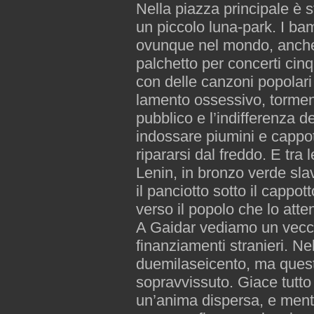
Nella piazza principale è st
un piccolo luna-park. I bam
ovunque nel mondo, anche 
palchetto per concerti ci
con delle canzoni popolari
lamento ossessivo, tormenta
pubblico e l’indifferenza 
indossare piumini e cappotti
ripararsi dal freddo. E tra
Lenin, in bronzo verde slav
il panciotto sotto il cappo
verso il popolo che lo atte
A Gaidar vediamo un vecch
finanziamenti stranieri. N
duemilaseicento, ma quest
sopravvissuto. Giace tutt
un’anima dispersa, e ment