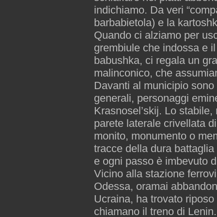
indichiamo. Da veri “comp
barbabietola) e la kartoshk
Quando ci alziamo per usci
grembiule che indossa e il 
babushka, ci regala un gr
malinconico, che assumia
Davanti al municipio sono i
generali, personaggi emine
Krasnosel’skij. Lo stabile,
parete laterale crivellata d
monito, monumento o memo
tracce della dura battagli
e ogni passo è imbevuto d
Vicino alla stazione ferrov
Odessa, oramai abbandonata
Ucraina, ha trovato riposo
chiamano il treno di Leni