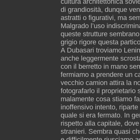
cultura architettonica sov
di grandiosità, dunque ven
astratti o figurativi, ma se
Malgrado l’uso indiscrimin
queste strutture sembrano 
grigio rigore questa partico
A Dubasari troviamo Lenin 
anche leggermente scrostat
con il berretto in mano s
fermiamo a prendere un caf
vecchio camion attira la 
fotografarlo il proprietari
malamente cosa stiamo fac
inoffensivo intento, ripart
quale si era fermato. In g
rispetto alla capitale, dov
stranieri. Sembra quasi che
e difficilmente riusciamo 