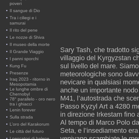
poveri
Il sangue di Dio
Tra i ciliegi e i
samurai
Il rito del pene
Le nozze di Shiva
Il museo della morte
Sary Tash, che tradotto sig
Il Grande Viaggio
villaggio del Kyrgyzstan ch
I panni sporchi
sul livello del mare. Siamo
Kung Fu
meteorologiche sono davver
Presenze
Iraq 2023 - ritorno in
nevicare in qualsiasi mom
Mesopotamia
anche un importante nodo s
Le lunghe ombre di
Chernobyl
M41, l’autostrada che sce
78° parallelo - oro nero
tra i ghiacci
Passo Kyzyl Art a 4280 met
Lenin forever
in direzione Irkestam fino
Sulla strada
Al tempo di Marco Polo da 
L’oro del Karakorum
Seta, e l’insediamento era
Le città del futuro
venivano scambiate le merc
I pescatori di balene