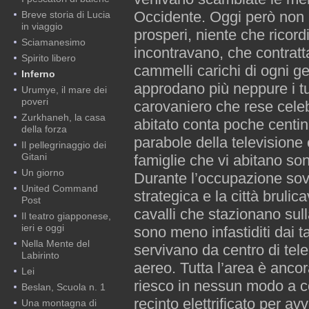
Occidente. Oggi però non 
Breve storia di Lucia
in viaggio
prosperi, niente che ricordi
Sciamanesimo
incontravano, che contratt
Spirito libero
cammelli carichi di ogni g
Inferno
approdano più neppure i tu
Urumye, il mare dei
poveri
carovaniero che rese celebr
Zurkhaneh, la casa
abitato conta poche centinai
della forza
parabole della televisione
Il pellegrinaggio dei
Gitani
famiglie che vi abitano sono
Un giorno
Durante l’occupazione sovi
United Command
strategica e la città brulica
Post
cavalli che stazionano sul
Il teatro giapponese,
ieri e oggi
sono meno infastiditi dai t
Nella Mente del
servivano da centro di tele
Labirinto
aereo. Tutta l’area è anco
Lei
riesco in nessun modo a co
Beslan, Scuola n. 1
recinto elettrificato per avv
Una montagna di