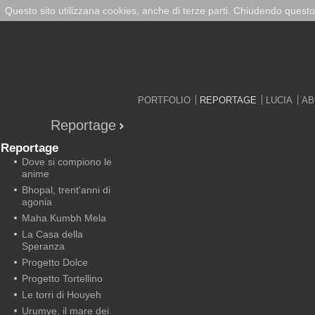
Questo sito utilizzana cookies, anche di terze parti. Chiudendo questo
PORTFOLIO
REPORTAGE
LUCIA
AB
Reportage
Reportage
Dove si compiono le
anime
Bhopal, trent'anni di
agonia
Maha Kumbh Mela
La Casa della
Speranza
Progetto Dolce
Progetto Tortellino
Le torri di Houyeh
Urumye, il mare dei