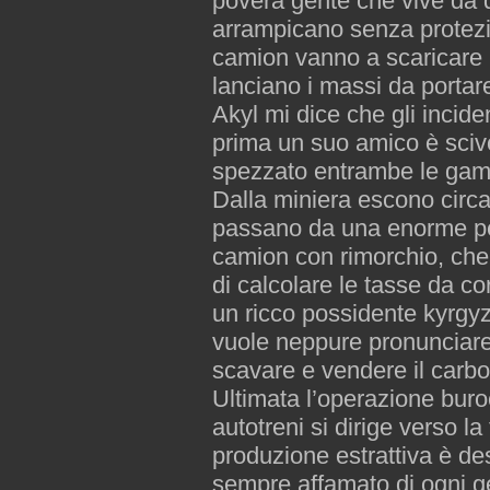
povera gente che vive da q
arrampicano senza protezio
camion vanno a scaricare il
lanciano i massi da portar
Akyl mi dice che gli incid
prima un suo amico è scivo
spezzato entrambe le gam
Dalla miniera escono circ
passano da una enorme pes
camion con rimorchio, che 
di calcolare le tasse da co
un ricco possidente kyrgyz
vuole neppure pronunciare
scavare e vendere il carbon
Ultimata l’operazione buroc
autotreni si dirige verso la
produzione estrattiva è des
sempre affamato di ogni g