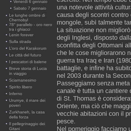
Venerdì 6 gennaio
una notevole attività cult
Sabato 7 gennaio
causa degli scontri contro g
Le lunghe ombre di
Chernobyl
mongole, subì talmente tan
78° parallelo - oro nero
La situazione non migliorò 
tra i ghiacci
Lenin forever
degli Inglesi, disposto dal
Sulla strada
sconfitta degli Ottomani al
L’oro del Karakorum
che le cose migliorarono n
Le città del futuro
guerra tra Iraq e Iran (1980
I pescatori di balene
battaglie, e infine ha subi
Breve storia di Lucia
in viaggio
nel 2003 durante la Second
Sciamanesimo
Passeggiamo senza meta ne
Spirito libero
canale è tutta un cantiere 
Inferno
di St. Thomas è considerat
Urumye, il mare dei
Oriente, ma ciò che maggio
poveri
Zurkhaneh, la casa
vecchie abitazioni con il p
della forza
pesce.
Il pellegrinaggio dei
Nel pomeriggio facciamo un
Gitani