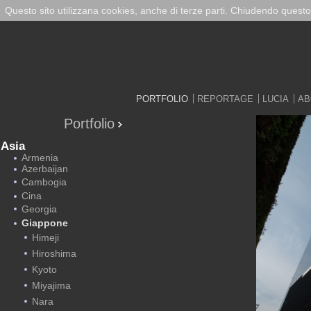
Questo sito utilizzana cookies, anche di terze parti. Chiudendo questo
PORTFOLIO
REPORTAGE
LUCIA
AB
Portfolio
Asia
Armenia
Azerbaijan
Cambogia
Cina
Georgia
Giappone
Himeji
Hiroshima
Kyoto
Miyajima
Nara