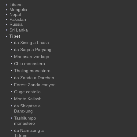
Libano
Mongolia
Nepal
Pakistan
Russia
Sri Lanka
Tibet
da Xining a Lhasa
da Saga a Paryang
Manosarovar lago
Chiu monastero
Tholing monastero
da Zanda a Darchen
Forest Zanda canyon
Guge castello
Monte Kailash
da Shigatse a
Damxung
Tashilumpo
monastero
da Namtsung a
Tidrum