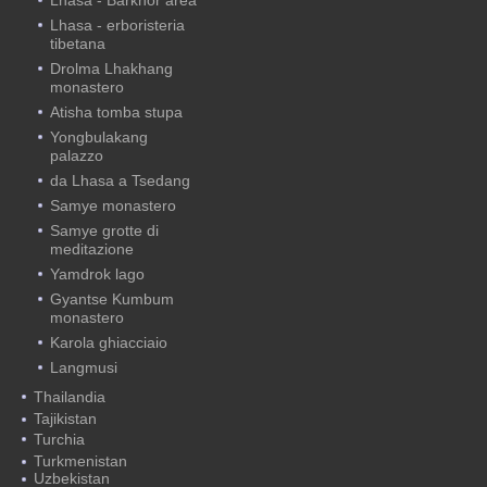
Lhasa - Barkhor area
Lhasa - erboristeria
tibetana
Drolma Lhakhang
monastero
Atisha tomba stupa
Yongbulakang
palazzo
da Lhasa a Tsedang
Samye monastero
Samye grotte di
meditazione
Yamdrok lago
Gyantse Kumbum
monastero
Karola ghiacciaio
Langmusi
Thailandia
Tajikistan
Turchia
Turkmenistan
Uzbekistan