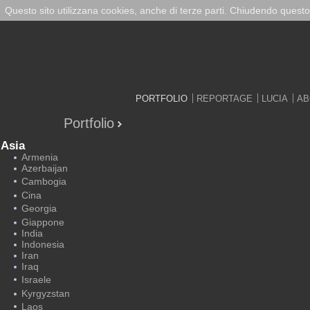
Questo sito utilizzana cookies, anche di terze parti. Chiudendo questo
PORTFOLIO
REPORTAGE
LUCIA
AB
Portfolio
Asia
Armenia
Azerbaijan
Cambogia
Cina
Georgia
Giappone
India
Indonesia
Iran
Iraq
Israele
Kyrgyzstan
Laos