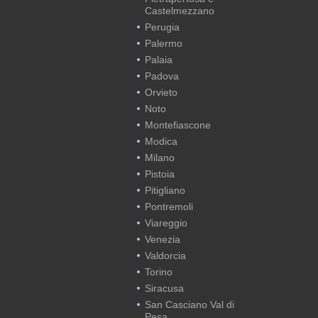
Castelmezzano
Perugia
Palermo
Palaia
Padova
Orvieto
Noto
Montefiascone
Modica
Milano
Pistoia
Pitigliano
Pontremoli
Viareggio
Venezia
Valdorcia
Torino
Siracusa
San Casciano Val di
Pesa