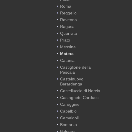
Roma
Reggello
Ravenna
Ragusa
Quarrata
Prato
Messina
Matera
Catania
Castiglione della
Pescaia
Castelnuovo
Berardenga
Castelluccio di Norcia
Castagneto Carducci
Careggine
Capalbio
Camaldoli
Bomarzo
Bologna