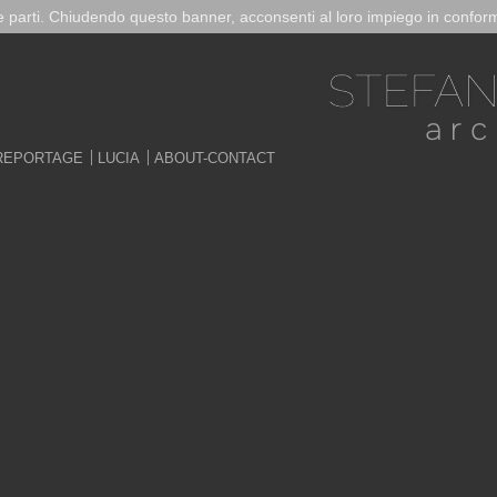
ze parti. Chiudendo questo banner, acconsenti al loro impiego in conform
REPORTAGE
LUCIA
ABOUT-CONTACT