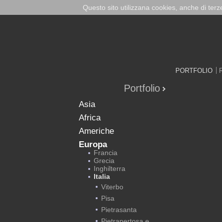
Questo sito utilizzana cookies, anche di ter
PORTFOLIO
Portfolio
Asia
Africa
Americhe
Europa
Francia
Grecia
Inghilterra
Italia
Viterbo
Pisa
Pietrasanta
Pietrapertosa e