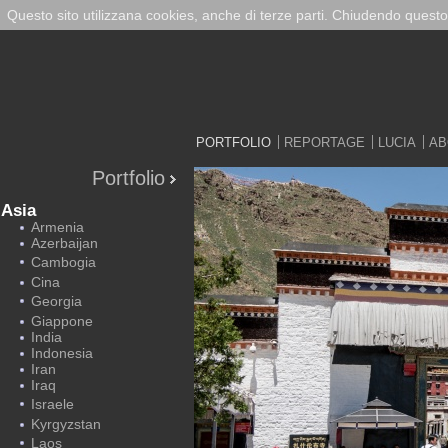
Questo sito utilizzana cookies, anche di terze parti. Chiudendo questo
PORTFOLIO
REPORTAGE
LUCIA
AB
Portfolio
Asia
Armenia
Azerbaijan
Cambogia
Cina
Georgia
Giappone
India
Indonesia
Iran
Iraq
Israele
Kyrgyzstan
Laos