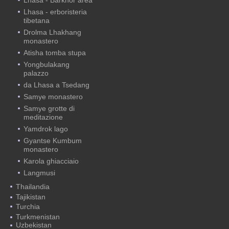
Lhasa - Barkhor area
Lhasa - erboristeria
tibetana
Drolma Lhakhang
monastero
Atisha tomba stupa
Yongbulakang
palazzo
da Lhasa a Tsedang
Samye monastero
Samye grotte di
meditazione
Yamdrok lago
Gyantse Kumbum
monastero
Karola ghiacciaio
Langmusi
Thailandia
Tajikistan
Turchia
Turkmenistan
Uzbekistan