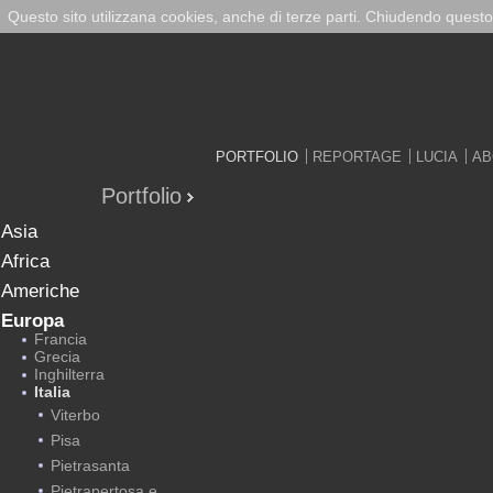
Questo sito utilizzana cookies, anche di terze parti. Chiudendo questo
PORTFOLIO
REPORTAGE
LUCIA
AB
Portfolio
Asia
Africa
Americhe
Europa
Francia
Grecia
Inghilterra
Italia
Viterbo
Pisa
Pietrasanta
Pietrapertosa e