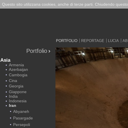
Questo sito utilizzana cookies, anche di terze parti. Chiudendo questo
PORTFOLIO
REPORTAGE
LUCIA
AB
Portfolio
Asia
Armenia
Azerbaijan
Cambogia
Cina
Georgia
Giappone
India
Indonesia
Iran
Abyaneh
Pasargade
Persepoli