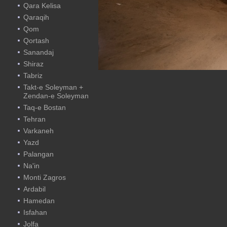
Qara Kelisa
Qaraqih
Qom
Qortash
Sanandaj
Shiraz
Tabriz
Takt-e Soleyman +
Zendan-e Soleyman
Taq-e Bostan
Tehran
Varkaneh
Yazd
Palangan
Na'in
Monti Zagros
Ardabil
Hamedan
Isfahan
Jolfa