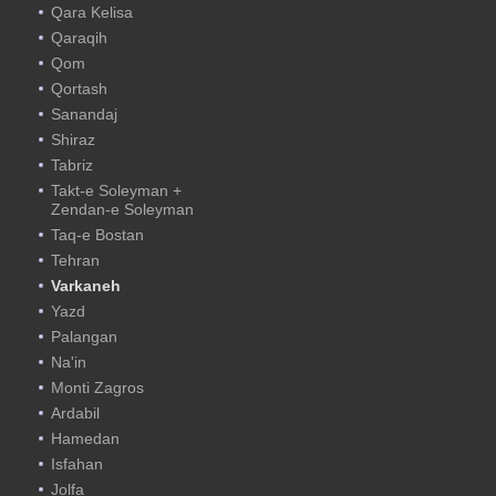
Qara Kelisa
Qaraqih
Qom
Qortash
Sanandaj
Shiraz
Tabriz
Takt-e Soleyman +
Zendan-e Soleyman
Taq-e Bostan
Tehran
Varkaneh
Yazd
Palangan
Na'in
Monti Zagros
Ardabil
Hamedan
Isfahan
Jolfa