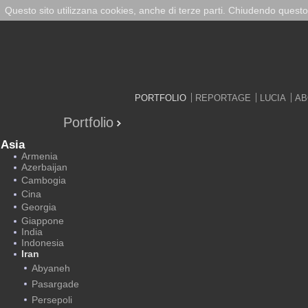
Questo sito utilizzana cookies, anche di terze parti. Chiudendo questo
PORTFOLIO
REPORTAGE
LUCIA
AB
Portfolio
Asia
Armenia
Azerbaijan
Cambogia
Cina
Georgia
Giappone
India
Indonesia
Iran
Abyaneh
Pasargade
Persepoli