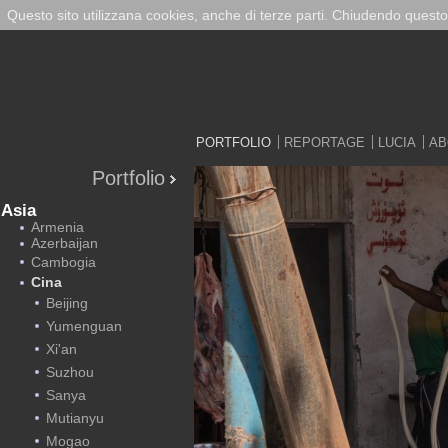
Questo sito utilizzana cookies, anche di terze parti. Chiudendo questo
PORTFOLIO
REPORTAGE
LUCIA
AB
Portfolio
Asia
Armenia
Azerbaijan
Cambogia
Cina
Beijing
Yumenguan
Xi'an
Suzhou
Sanya
Mutianyu
Mogao