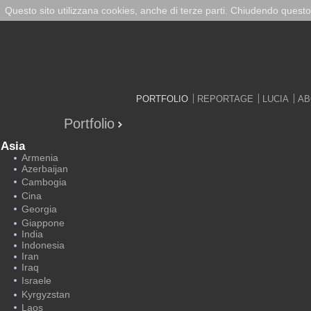
Questo sito utilizzana cookies, anche di terze parti. Chiudendo questo
PORTFOLIO
REPORTAGE
LUCIA
AB
Portfolio
Asia
Armenia
Azerbaijan
Cambogia
Cina
Georgia
Giappone
India
Indonesia
Iran
Iraq
Israele
Kyrgyzstan
Laos