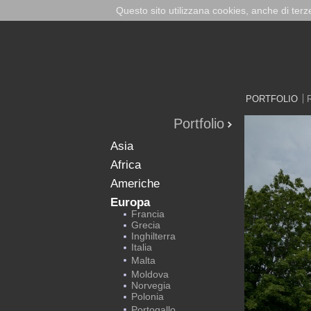
Questo sito utilizzana cookies, anche di ter
PORTFOLIO
Portfolio
Asia
Africa
Americhe
Europa
Francia
Grecia
Inghilterra
Italia
Malta
Moldova
Norvegia
Polonia
Portogallo