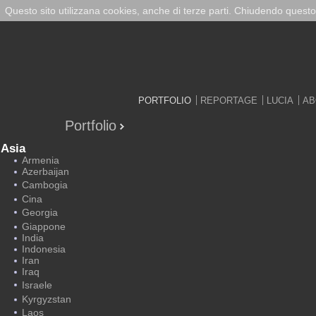
Questo sito utilizzana cookies, anche di terze parti. Chiudendo questo
PORTFOLIO
REPORTAGE
LUCIA
AB
Portfolio
Asia
Armenia
Azerbaijan
Cambogia
Cina
Georgia
Giappone
India
Indonesia
Iran
Iraq
Israele
Kyrgyzstan
Laos