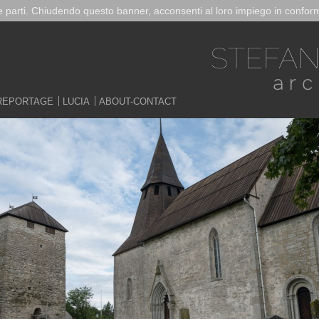
ze parti. Chiudendo questo banner, acconsenti al loro impiego in conform
REPORTAGE
LUCIA
ABOUT-CONTACT