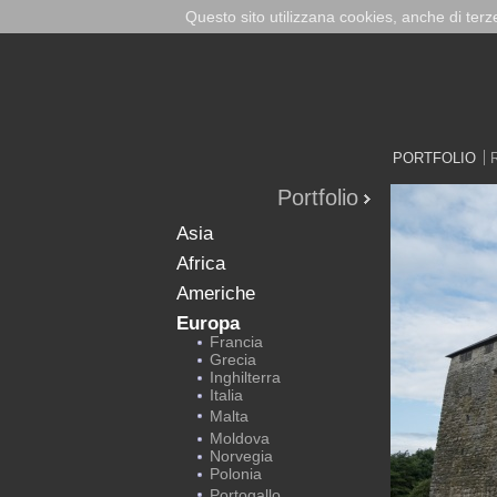
Questo sito utilizzana cookies, anche di ter
PORTFOLIO
Portfolio
Asia
Africa
Americhe
Europa
Francia
Grecia
Inghilterra
Italia
Malta
Moldova
Norvegia
Polonia
Portogallo