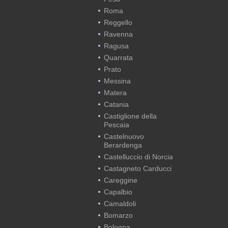
Roma
Reggello
Ravenna
Ragusa
Quarrata
Prato
Messina
Matera
Catania
Castiglione della
Pescaia
Castelnuovo
Berardenga
Castelluccio di Norcia
Castagneto Carducci
Careggine
Capalbio
Camaldoli
Bomarzo
Bologna