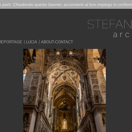
ze parti. Chiudendo questo banner, acconsenti al loro impiego in conform
REPORTAGE
LUCIA
ABOUT-CONTACT