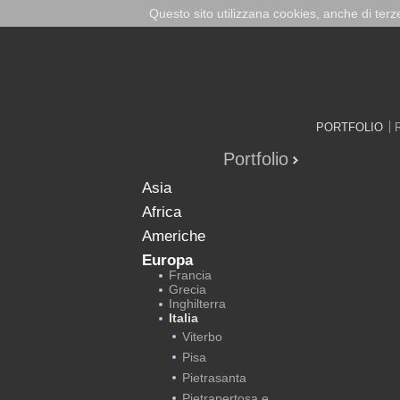
Questo sito utilizzana cookies, anche di ter
PORTFOLIO
Portfolio
Asia
Africa
Americhe
Europa
Francia
Grecia
Inghilterra
Italia
Viterbo
Pisa
Pietrasanta
Pietrapertosa e