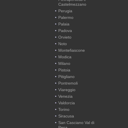
Castelmezzano
Perugia
Palermo
Palaia
Padova
Orvieto
Noto
Montefiascone
Modica
Milano
Pistoia
Pitigliano
Pontremoli
Viareggio
Venezia
Valdorcia
Torino
Siracusa
San Casciano Val di
Pesa