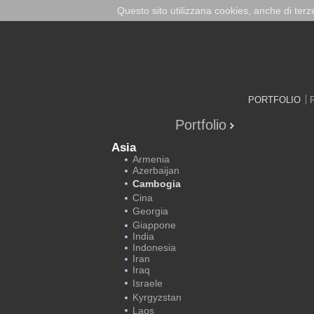
Questo sito utilizzana cookies, anche di ter
PORTFOLIO
Portfolio
Asia
Armenia
Azerbaijan
Cambogia
Cina
Georgia
Giappone
India
Indonesia
Iran
Iraq
Israele
Kyrgyzstan
Laos