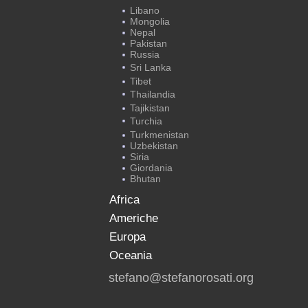
Libano
Mongolia
Nepal
Pakistan
Russia
Sri Lanka
Tibet
Thailandia
Tajikistan
Turchia
Turkmenistan
Uzbekistan
Siria
Giordania
Bhutan
Africa
Americhe
Europa
Oceania
stefano@stefanorosati.org