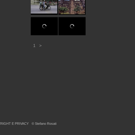
1
>
RIGHT E PRIVACY
© Stefano Rosati