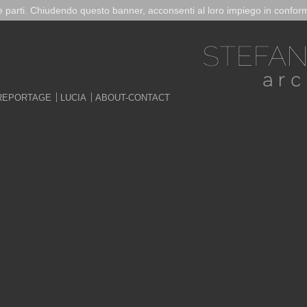
ze parti. Chiudendo questo banner, acconsenti al loro impiego in conform
REPORTAGE
LUCIA
ABOUT-CONTACT