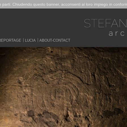
ze parti. Chiudendo questo banner, acconsenti al loro impiego in conform
REPORTAGE
LUCIA
ABOUT-CONTACT