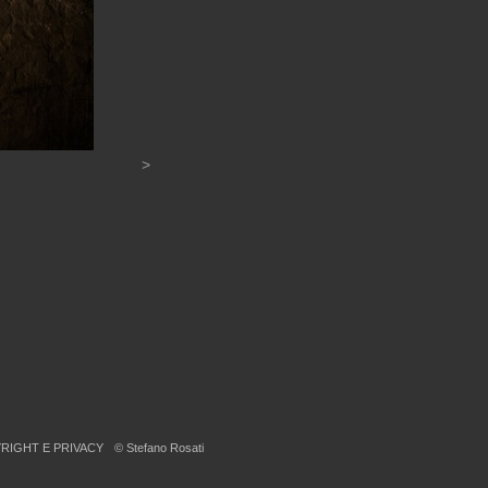
>
RIGHT E PRIVACY
© Stefano Rosati