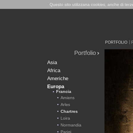
Questo sito utilizzana cookies, anche di ter
PORTFOLIO
Portfolio
Asia
Africa
Americhe
Europa
Francia
Amiens
Arles
Chartres
Loira
Normandia
Parigi