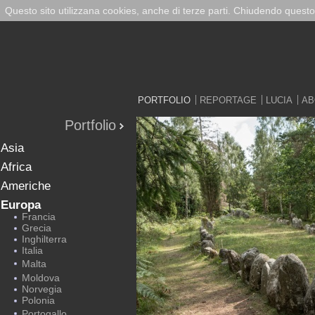
Questo sito utilizzana cookies, anche di terze parti. Chiudendo questo
PORTFOLIO
REPORTAGE
LUCIA
AB
Portfolio
Asia
Africa
Americhe
Europa
Francia
Grecia
Inghilterra
Italia
Malta
Moldova
Norvegia
Polonia
Portogallo